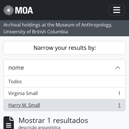
Skip to main content
Togg
Archival holdings at the Museum of Anthropology,
University of British Columbia
Narrow your results by:
nome
Todos
Virginia Small
1
, 1 resultados
Harry M. Small
1
, 1 resultados
Mostrar 1 resultados
descrição arquivística