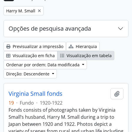
Remove filter:
Harry M. Small
Opções de pesquisa avançada
Previsualizar a impressão
Hierarquia
Visualização em ficha
Visualização em tabela
Ordenar por ordem: Data modificada
Direção: Descendente
Virginia Small fonds
Adici
19
·
Fundo
·
1920-1922
Fonds consists of photographs taken by Virginia
Small’s husband, Harry M. Small during a trip to
Japan between 1920 and 1922. Photos depict a
variety of scenes from rural and urban life including