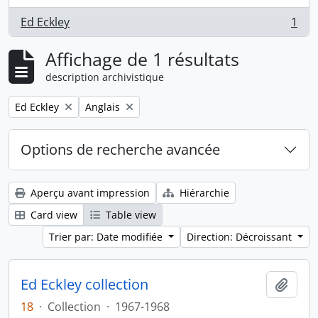
Ed Eckley
1
, 1 résultats
Affichage de 1 résultats
description archivistique
Remove filter:
Remove filter:
Ed Eckley
Anglais
Options de recherche avancée
Aperçu avant impression
Hiérarchie
Card view
Table view
Trier par: Date modifiée
Direction: Décroissant
Ed Eckley collection
Ajout
18
·
Collection
·
1967-1968