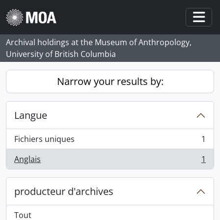
Skip to main content
Togg
Archival holdings at the Museum of Anthropology,
University of British Columbia
Narrow your results by:
Langue
Fichiers uniques
1
, 1 résultats
Anglais
1
, 1 résultats
producteur d'archives
Tout