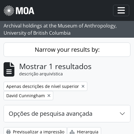
Skip to main content
Togg
Archival holdings at the Museum of Anthropology,
University of British Columbia
Narrow your results by:
Mostrar 1 resultados
descrição arquivística
Remove filter:
Apenas descrições de nível superior
Remove filter:
David Cunningham
Opções de pesquisa avançada
Previsualizar a impressão
Hierarquia