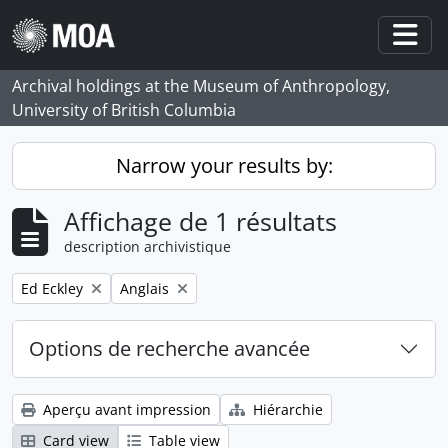
Skip to main content
Togg
Archival holdings at the Museum of Anthropology,
University of British Columbia
Narrow your results by:
Affichage de 1 résultats
description archivistique
Remove filter:
Remove filter:
Ed Eckley
Anglais
Options de recherche avancée
Aperçu avant impression
Hiérarchie
Card view
Table view