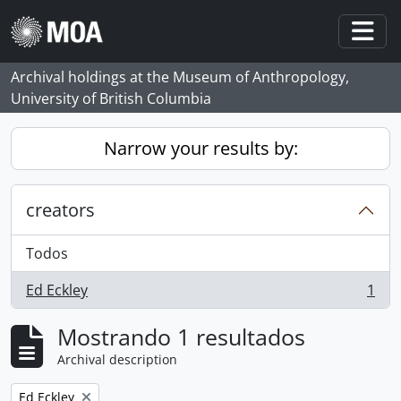
Skip to main content
Togg
Archival holdings at the Museum of Anthropology,
University of British Columbia
Narrow your results by:
creators
Todos
Ed Eckley
1
, 1 resultados
Mostrando 1 resultados
Archival description
Remove filter:
Ed Eckley