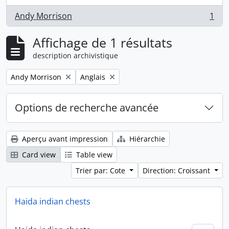
Andy Morrison
1
, 1 résultats
Affichage de 1 résultats
description archivistique
Remove filter:
Remove filter:
Andy Morrison
Anglais
Options de recherche avancée
Aperçu avant impression
Hiérarchie
Card view
Table view
Trier par: Cote
Direction: Croissant
Haida indian chests