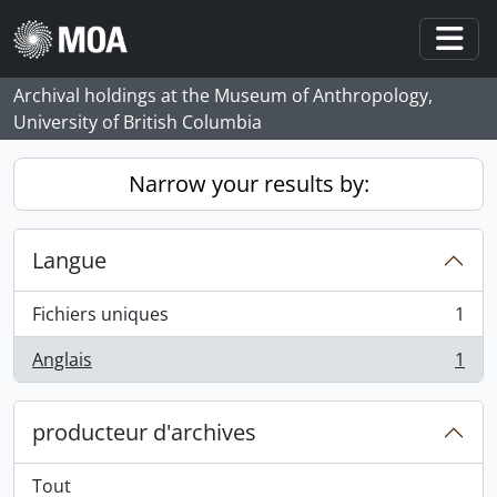
Skip to main content
Togg
Archival holdings at the Museum of Anthropology,
University of British Columbia
Narrow your results by:
Langue
Fichiers uniques
1
, 1 résultats
Anglais
1
, 1 résultats
producteur d'archives
Tout