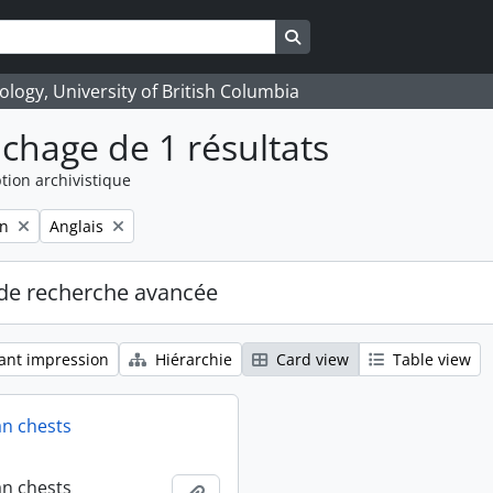
Search in browse page
logy, University of British Columbia
ichage de 1 résultats
tion archivistique
Remove filter:
on
Anglais
de recherche avancée
ant impression
Hiérarchie
Card view
Table view
an chests
an chests