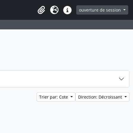
ouverture de session
Clipboard
Langue
Liens rapides
Trier par: Cote
Direction: Décroissant