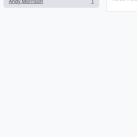
Andy Morrison
1
, 1 résultats