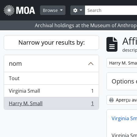
Skip to main content
Rechercher
Search options
Browse
Archival holdings at the Museum of Anthropo
Aff
Narrow your results by:
descrip
nom
Remove filter:
Harry M. Sma
Tout
Options 
Virginia Small
1
, 1 résultats
Aperçu av
Harry M. Small
1
, 1 résultats
Virginia Sm
Virginia Sm