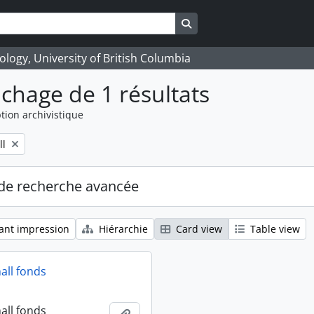
Search in browse page
logy, University of British Columbia
ichage de 1 résultats
tion archivistique
ll
de recherche avancée
ant impression
Hiérarchie
Card view
Table view
all fonds
all fonds