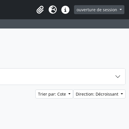
ouverture de session
Clipboard
Langue
Liens rapides
Trier par: Cote
Direction: Décroissant