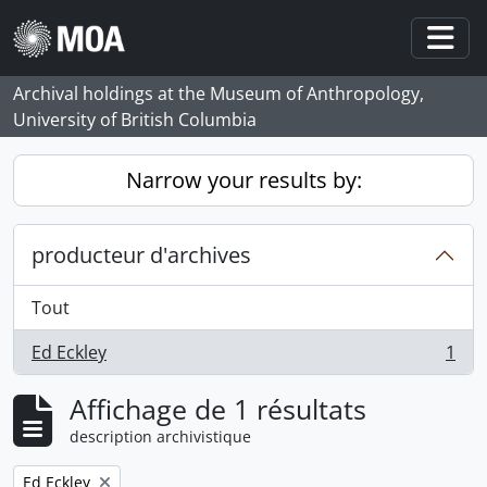
Skip to main content
Togg
Archival holdings at the Museum of Anthropology,
University of British Columbia
Narrow your results by:
producteur d'archives
Tout
Ed Eckley
1
, 1 résultats
Affichage de 1 résultats
description archivistique
Remove filter:
Ed Eckley