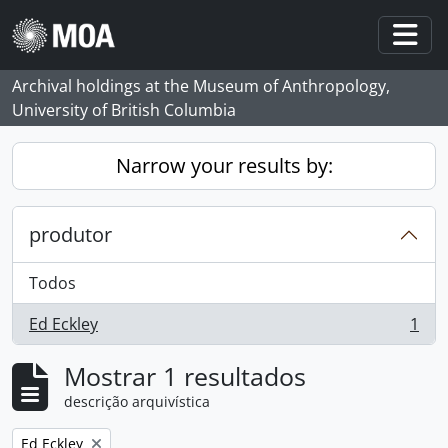
Skip to main content
Togg
Archival holdings at the Museum of Anthropology,
University of British Columbia
Narrow your results by:
produtor
Todos
Ed Eckley
1
, 1 resultados
Mostrar 1 resultados
descrição arquivística
Remove filter:
Ed Eckley