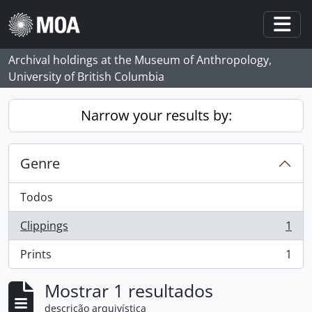
Skip to main content
Togg
Archival holdings at the Museum of Anthropology,
University of British Columbia
Narrow your results by:
Genre
Todos
Clippings
1
, 1 resultados
Prints
1
, 1 resultados
Mostrar 1 resultados
descrição arquivística