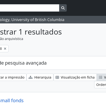
Search in browse page
logy, University of British Columbia
trar 1 resultados
ão arquivística
ll
e pesquisa avançada
zar a impressão
Hierarquia
Visualização em ficha
V
Orden
Small fonds