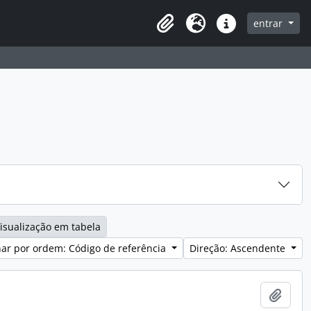
entrar
Clipboard
Idioma
Ligações rápidas
isualização em tabela
ar por ordem: Código de referência
Direção: Ascendente
Adici