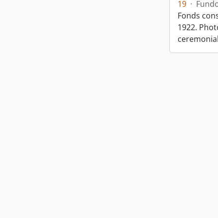
19
·
Fund
Fonds cons
1922. Photo
ceremonia