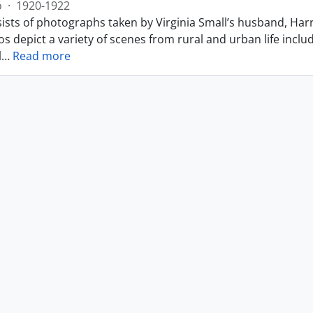
o
·
1920-1922
ists of photographs taken by Virginia Small’s husband, Harr
s depict a variety of scenes from rural and urban life includ
l
…
Read more