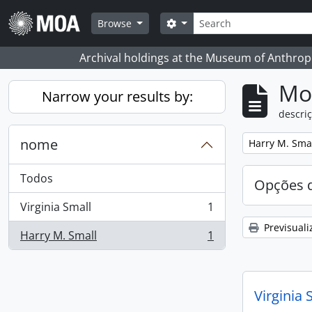
Skip to main content
Pesquisar
Search options
Browse
Archival holdings at the Museum of Anthropo
Mos
Narrow your results by:
descriç
nome
Remove filter:
Harry M. Sma
Todos
Opções d
Virginia Small
1
, 1 resultados
Previsuali
Harry M. Small
1
, 1 resultados
Virginia 