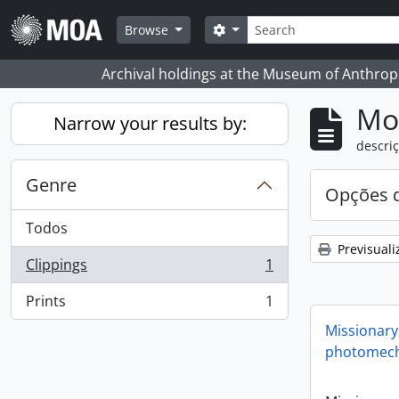
Skip to main content
Pesquisar
Search options
Browse
Archival holdings at the Museum of Anthropo
Mos
Narrow your results by:
descriç
Genre
Opções d
Todos
Previsuali
Clippings
1
, 1 resultados
Prints
1
, 1 resultados
Missionary
photomech