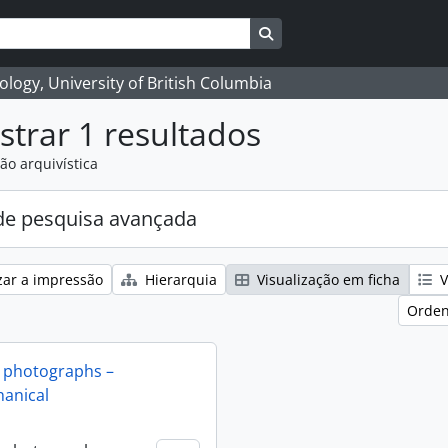
Search in browse page
logy, University of British Columbia
trar 1 resultados
ão arquivística
e pesquisa avançada
zar a impressão
Hierarquia
Visualização em ficha
V
Orden
 photographs –
anical