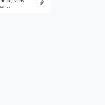
 photographs –
Adicionar à área de transferência
anical