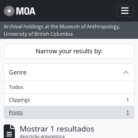
Skip to main content
Togg
Archival holdings at the Museum of Anthropology,
University of British Columbia
Narrow your results by:
Genre
Todos
Clippings
1
, 1 resultados
Prints
1
, 1 resultados
Mostrar 1 resultados
descrição arquivística