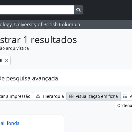
Search in browse page
logy, University of British Columbia
trar 1 resultados
ão arquivística
ll
e pesquisa avançada
zar a impressão
Hierarquia
Visualização em ficha
V
Ordena
all fonds