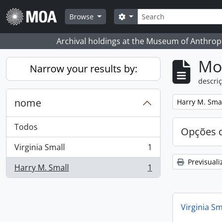
Skip to main content
Pesquisar
Search options
Browse
Archival holdings at the Museum of Anthropo
Mos
Narrow your results by:
descriç
nome
Remove filter:
Harry M. Sma
Todos
Opções d
Virginia Small
1
, 1 resultados
Previsuali
Harry M. Small
1
, 1 resultados
Virginia Sm