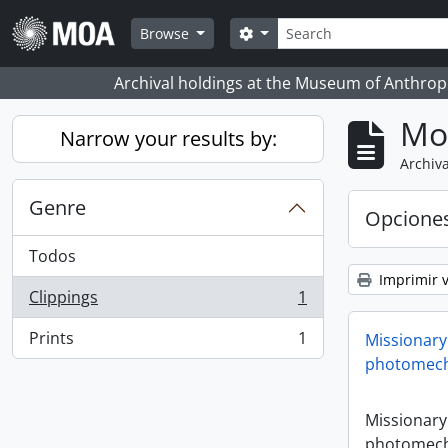
Skip to main content
Búsqueda
Search options
Browse
Archival holdings at the Museum of Anthropo
Mo
Narrow your results by:
Archiva
Genre
Opcione
Todos
Imprimir v
Clippings
1
, 1 resultados
Prints
1
Missionary
, 1 resultados
photomech
Missionary
photomech