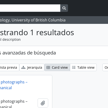
Search in browse page
logy, University of British Columbia
strando 1 resultados
l description
s avanzadas de búsqueda
ista previa
Jerarquía
Card view
Table view
O
 photographs –
anical
 photographs –
Añadir al portapapeles
anical