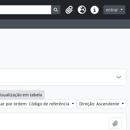
Search in browse page
entrar
Clipboard
Idioma
Ligações rápidas
isualização em tabela
ar por ordem: Código de referência
Direção: Ascendente
Adici