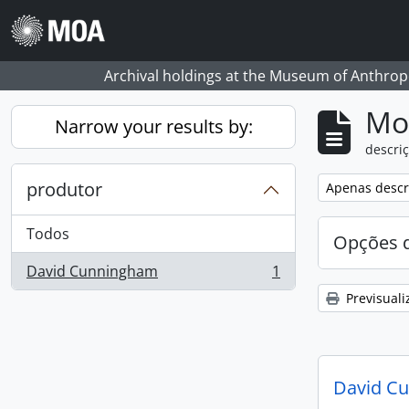
Skip to main content
Archival holdings at the Museum of Anthropo
Mos
Narrow your results by:
descriç
produtor
Remove filter:
Apenas descri
Todos
Opções d
David Cunningham
1
, 1 resultados
Previsuali
David C