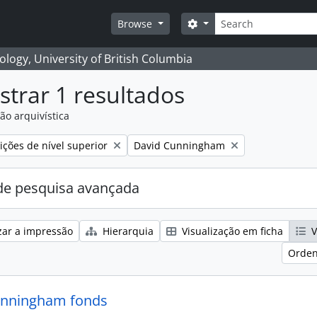
Pesquisar
Search options
Browse
logy, University of British Columbia
trar 1 resultados
ão arquivística
Remove filter:
ções de nível superior
David Cunningham
e pesquisa avançada
zar a impressão
Hierarquia
Visualização em ficha
V
Orden
unningham fonds