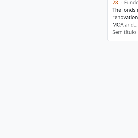
28
·
Fund
The fonds 
renovation
MOA and
Sem título