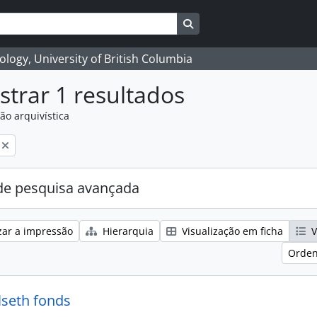
Search in browse page
logy, University of British Columbia
trar 1 resultados
ão arquivística
e pesquisa avançada
zar a impressão
Hierarquia
Visualização em ficha
V
Orden
lseth fonds