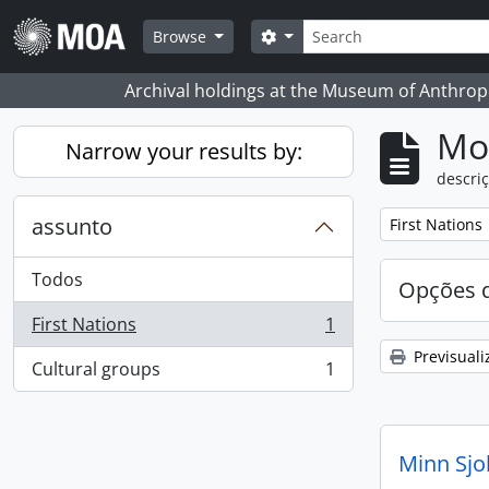
Skip to main content
Pesquisar
Search options
Browse
Archival holdings at the Museum of Anthropo
Mos
Narrow your results by:
descriç
assunto
Remove filter:
First Nations
Todos
Opções d
First Nations
1
, 1 resultados
Previsuali
Cultural groups
1
, 1 resultados
Minn Sjo