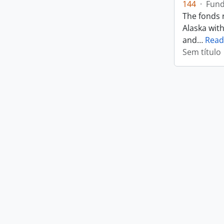
144
·
Fun
The fonds r
Alaska wit
and
…
Read
Sem título