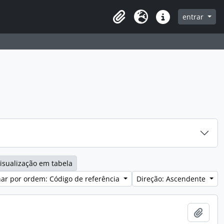
entrar
Clipboard
Idioma
Ligações rápidas
isualização em tabela
ar por ordem: Código de referência
Direção: Ascendente
Adici