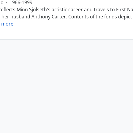
do
·
1966-1999
eflects Minn Sjolseth's artistic career and travels to Firs
h her husband Anthony Carter. Contents of the fonds depict 
 more