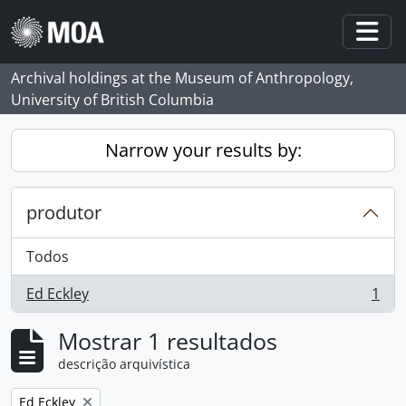
Skip to main content
Togg
Archival holdings at the Museum of Anthropology,
University of British Columbia
Narrow your results by:
produtor
Todos
Ed Eckley
1
, 1 resultados
Mostrar 1 resultados
descrição arquivística
Remove filter:
Ed Eckley