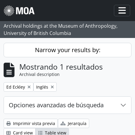
Skip to main content
Togg
Archival holdings at the Museum of Anthropology,
University of British Columbia
Narrow your results by:
Mostrando 1 resultados
Archival description
Remove filter:
Remove filter:
Ed Eckley
Inglés
Opciones avanzadas de búsqueda
Imprimir vista previa
Jerarquía
Card view
Table view