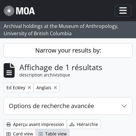
Skip to main content
Togg
Archival holdings at the Museum of Anthropology,
University of British Columbia
Narrow your results by:
Affichage de 1 résultats
description archivistique
Remove filter:
Remove filter:
Ed Eckley
Anglais
Options de recherche avancée
Aperçu avant impression
Hiérarchie
Card view
Table view