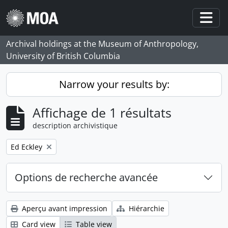
Skip to main content
Togg
Archival holdings at the Museum of Anthropology,
University of British Columbia
Narrow your results by:
Affichage de 1 résultats
description archivistique
Remove filter:
Ed Eckley
Options de recherche avancée
Aperçu avant impression
Hiérarchie
Card view
Table view