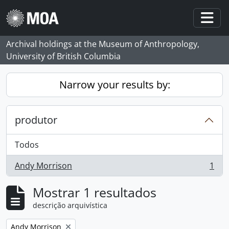
Skip to main content
Togg
Archival holdings at the Museum of Anthropology,
University of British Columbia
Narrow your results by:
produtor
Todos
Andy Morrison
1
, 1 resultados
Mostrar 1 resultados
descrição arquivística
Remove filter:
Andy Morrison