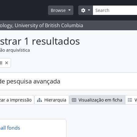
Pesquisar
Search options
Browse
logy, University of British Columbia
trar 1 resultados
ão arquivística
ll
e pesquisa avançada
zar a impressão
Hierarquia
Visualização em ficha
V
all fonds