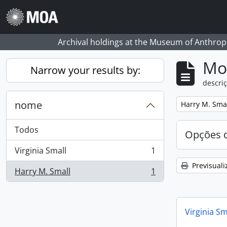
Skip to main content
Archival holdings at the Museum of Anthropo
Mos
Narrow your results by:
descriç
nome
Remove filter:
Harry M. Sma
Todos
Opções d
Virginia Small
1
, 1 resultados
Previsuali
Harry M. Small
1
, 1 resultados
Virginia Sm