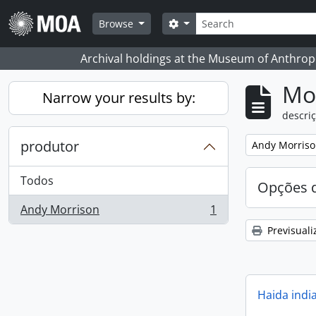
Skip to main content
Pesquisar
Search options
Browse
Archival holdings at the Museum of Anthropo
Mos
Narrow your results by:
descriç
produtor
Remove filter:
Andy Morris
Todos
Opções d
Andy Morrison
1
, 1 resultados
Previsuali
Haida indi