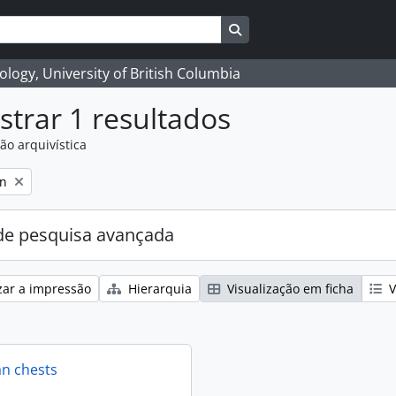
Search in browse page
logy, University of British Columbia
trar 1 resultados
ão arquivística
on
e pesquisa avançada
zar a impressão
Hierarquia
Visualização em ficha
V
an chests