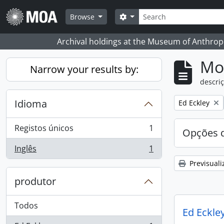
Skip to main content
Pesquisar
Search options
Browse
Archival holdings at the Museum of Anthropo
Mos
Narrow your results by:
descriç
Idioma
Remove filter:
Ed Eckley
Registos únicos
1
Opções d
, 1 resultados
Inglês
1
, 1 resultados
Previsuali
produtor
Todos
Ed Eckley