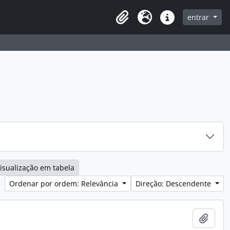
entrar
Clipboard
Idioma
Ligações rápidas
isualização em tabela
Ordenar por ordem: Relevância
Direção: Descendente
Adici