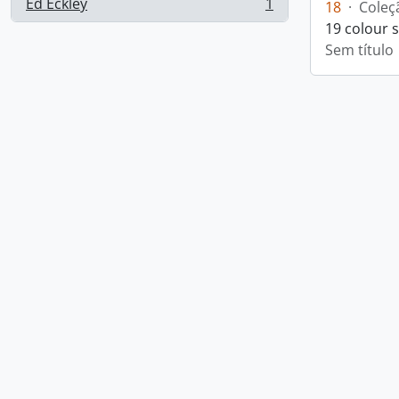
Ed Eckley
1
18
·
Coleç
, 1 resultados
19 colour 
Sem título