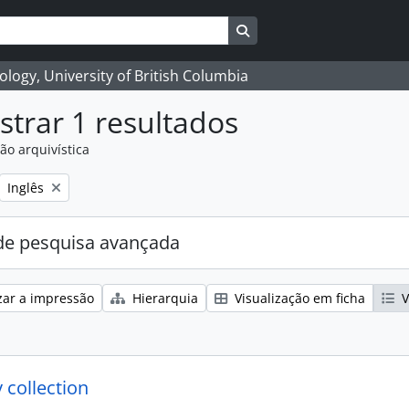
Search in browse page
logy, University of British Columbia
trar 1 resultados
ão arquivística
Remove filter:
Inglês
e pesquisa avançada
zar a impressão
Hierarquia
Visualização em ficha
V
 collection