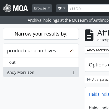
Skip to main content
Rechercher
Search options
Browse
Archival holdings at the Museum of Anthropo
Aff
Narrow your results by:
descrip
producteur d'archives
Remove filter:
Andy Morris
Tout
Options 
Andy Morrison
1
, 1 résultats
Aperçu av
Haida indi
Haida indi