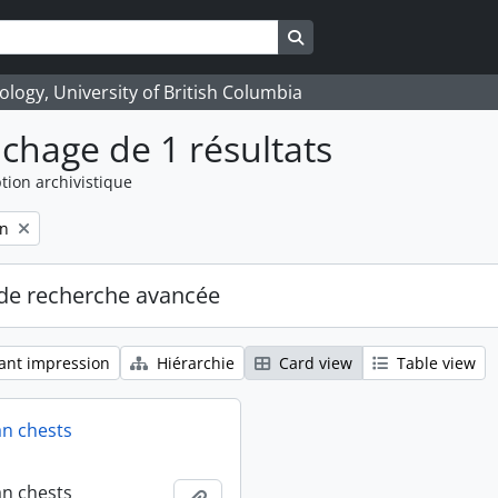
Search in browse page
logy, University of British Columbia
ichage de 1 résultats
tion archivistique
on
de recherche avancée
ant impression
Hiérarchie
Card view
Table view
an chests
an chests