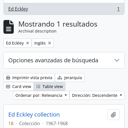
Ed Eckley
1
, 1 resultados
Mostrando 1 resultados
Archival description
Remove filter:
Remove filter:
Ed Eckley
Inglés
Opciones avanzadas de búsqueda
Imprimir vista previa
Jerarquía
Card view
Table view
Ordenar por: Relevancia
Dirección: Descendente
Ed Eckley collection
Añadi
18
·
Colección
·
1967-1968