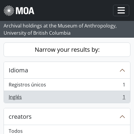
Skip to main content
Togg
Archival holdings at the Museum of Anthropology,
University of British Columbia
Narrow your results by:
Idioma
Registros únicos
1
, 1 resultados
Inglés
1
, 1 resultados
creators
Todos