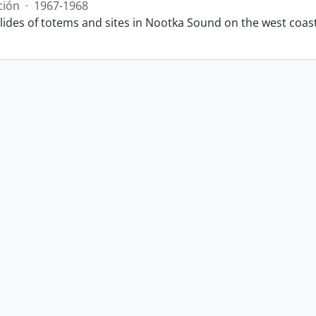
ción
·
1967-1968
slides of totems and sites in Nootka Sound on the west coas