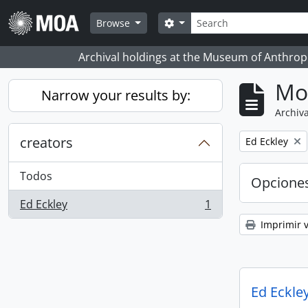
Skip to main content
Búsqueda
Search options
Browse
Archival holdings at the Museum of Anthropo
Mo
Narrow your results by:
Archiva
creators
Remove filter:
Ed Eckley
Todos
Opcione
Ed Eckley
1
, 1 resultados
Imprimir v
Ed Eckley