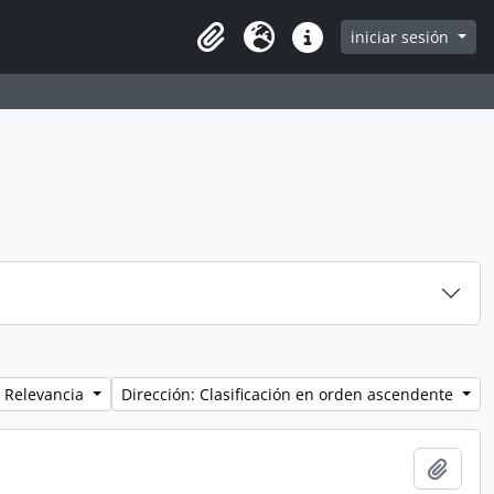
iniciar sesión
Clipboard
Idioma
Enlaces rápidos
 Relevancia
Dirección: Clasificación en orden ascendente
Añadi