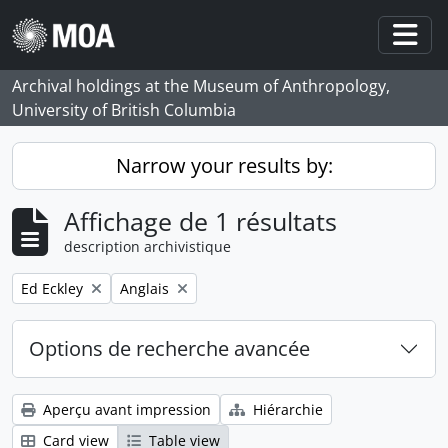
Skip to main content
Togg
Archival holdings at the Museum of Anthropology,
University of British Columbia
Narrow your results by:
Affichage de 1 résultats
description archivistique
Remove filter:
Remove filter:
Ed Eckley
Anglais
Options de recherche avancée
Aperçu avant impression
Hiérarchie
Card view
Table view