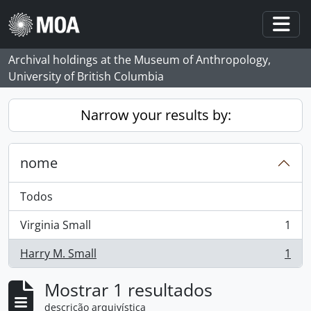
Skip to main content
Togg
Archival holdings at the Museum of Anthropology,
University of British Columbia
Narrow your results by:
nome
Todos
Virginia Small
1
, 1 resultados
Harry M. Small
1
, 1 resultados
Mostrar 1 resultados
descrição arquivística