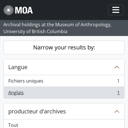
Skip to main content
Togg
Archival holdings at the Museum of Anthropology,
University of British Columbia
Narrow your results by:
Langue
Fichiers uniques
1
, 1 résultats
Anglais
1
, 1 résultats
producteur d'archives
Tout