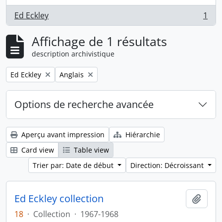
Ed Eckley
1
, 1 résultats
Affichage de 1 résultats
description archivistique
Remove filter:
Remove filter:
Ed Eckley
Anglais
Options de recherche avancée
Aperçu avant impression
Hiérarchie
Card view
Table view
Trier par: Date de début
Direction: Décroissant
Ed Eckley collection
Ajout
18
·
Collection
·
1967-1968