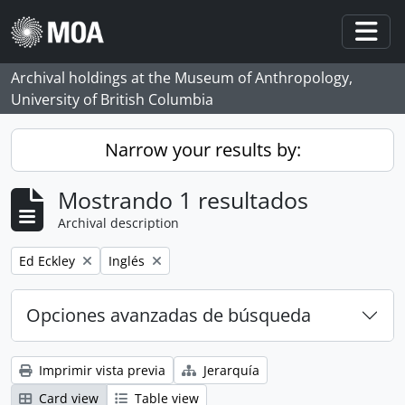
Skip to main content
Togg
Archival holdings at the Museum of Anthropology,
University of British Columbia
Narrow your results by:
Mostrando 1 resultados
Archival description
Remove filter:
Remove filter:
Ed Eckley
Inglés
Opciones avanzadas de búsqueda
Imprimir vista previa
Jerarquía
Card view
Table view