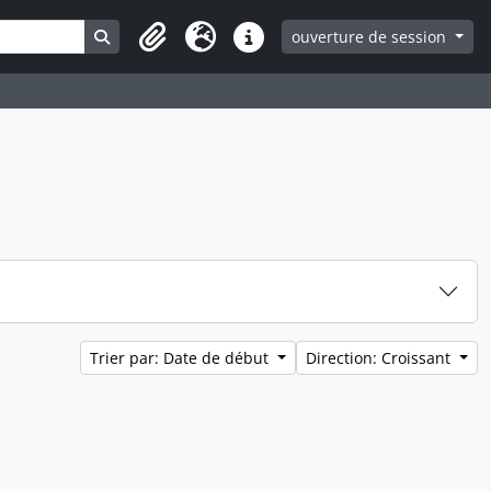
Search in browse page
ouverture de session
Clipboard
Langue
Liens rapides
Trier par: Date de début
Direction: Croissant