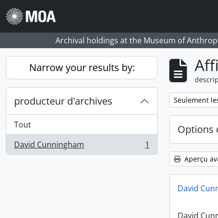
Skip to main content
Archival holdings at the Museum of Anthropo
Aff
Narrow your results by:
descrip
producteur d'archives
Remove filter:
Seulement les
Tout
Options 
David Cunningham
1
, 1 résultats
Aperçu av
David Cun
David Cun