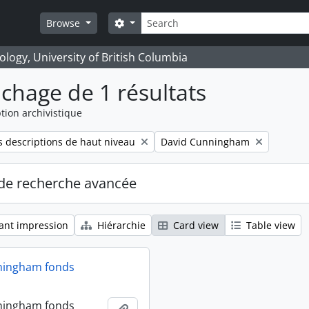
Rechercher
Search options
Browse
logy, University of British Columbia
ichage de 1 résultats
tion archivistique
Remove filter:
 descriptions de haut niveau
David Cunningham
de recherche avancée
ant impression
Hiérarchie
Card view
Table view
ningham fonds
ningham fonds