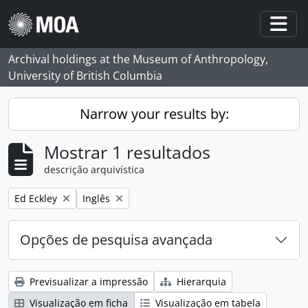
Skip to main content
Togg
Archival holdings at the Museum of Anthropology,
University of British Columbia
Narrow your results by:
Mostrar 1 resultados
descrição arquivística
Remove filter:
Remove filter:
Ed Eckley
Inglês
Opções de pesquisa avançada
Previsualizar a impressão
Hierarquia
Visualização em ficha
Visualização em tabela