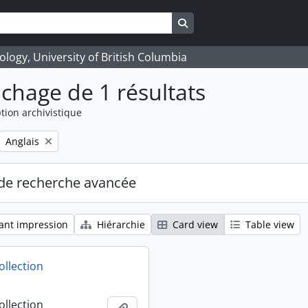
Search in browse page
logy, University of British Columbia
ichage de 1 résultats
tion archivistique
Remove filter:
Anglais
de recherche avancée
ant impression
Hiérarchie
Card view
Table view
ollection
ollection