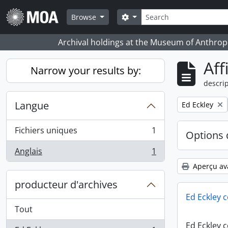
Skip to main content
Rechercher
Search options
Browse
Archival holdings at the Museum of Anthropo
Aff
Narrow your results by:
descrip
Langue
Remove filter:
Ed Eckley
Fichiers uniques
1
Options 
, 1 résultats
Anglais
1
, 1 résultats
Aperçu av
producteur d'archives
Ed Eckley c
Tout
Ed Eckley c