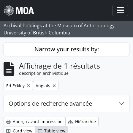
Skip to main content
Togg
Archival holdings at the Museum of Anthropology,
University of British Columbia
Narrow your results by:
Affichage de 1 résultats
description archivistique
Remove filter:
Remove filter:
Ed Eckley
Anglais
Options de recherche avancée
Aperçu avant impression
Hiérarchie
Card view
Table view