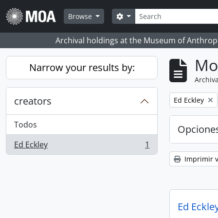
Skip to main content
Búsqueda
Search options
Browse
Archival holdings at the Museum of Anthropo
Mo
Narrow your results by:
Archiva
creators
Remove filter:
Ed Eckley
Todos
Opcione
Ed Eckley
1
, 1 resultados
Imprimir v
Ed Eckley