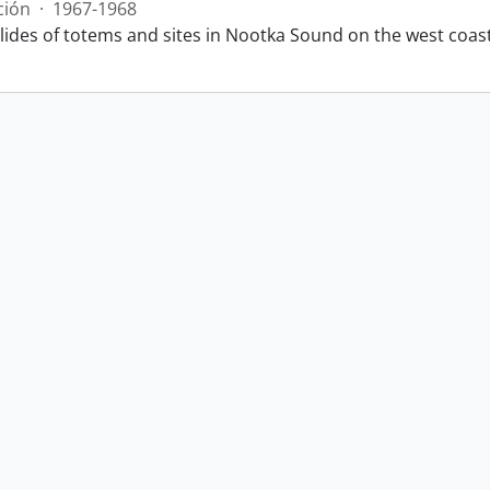
ción
·
1967-1968
slides of totems and sites in Nootka Sound on the west coas