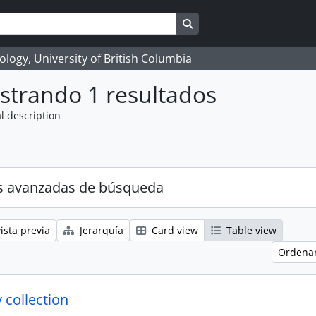
Search in browse page
logy, University of British Columbia
strando 1 resultados
l description
s avanzadas de búsqueda
ista previa
Jerarquía
Card view
Table view
Ordenar
 collection