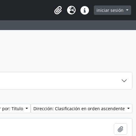
iniciar sesión
Clipboard
Idioma
Enlaces rápidos
 por: Título
Dirección: Clasificación en orden ascendente
Añadi