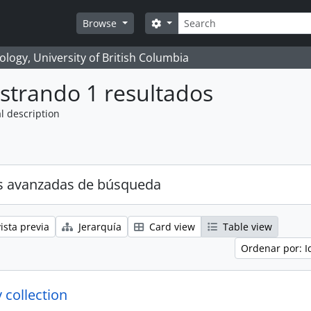
Búsqueda
Search options
Browse
logy, University of British Columbia
strando 1 resultados
l description
s avanzadas de búsqueda
ista previa
Jerarquía
Card view
Table view
Ordenar por: I
 collection