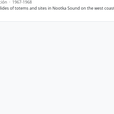
ción
·
1967-1968
slides of totems and sites in Nootka Sound on the west coas