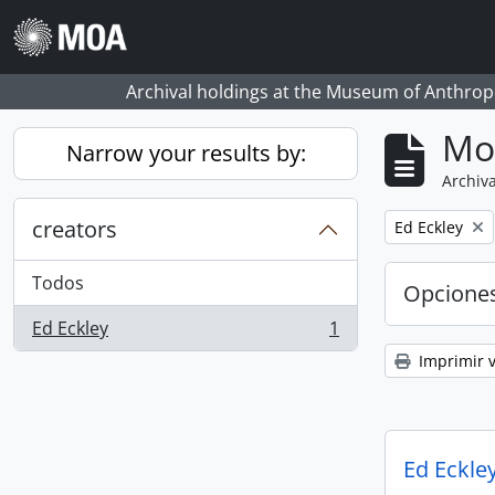
Skip to main content
Archival holdings at the Museum of Anthropo
Mo
Narrow your results by:
Archiva
creators
Remove filter:
Ed Eckley
Todos
Opcione
Ed Eckley
1
, 1 resultados
Imprimir v
Ed Eckley