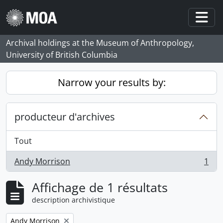
Skip to main content
Togg
Archival holdings at the Museum of Anthropology,
University of British Columbia
Narrow your results by:
producteur d'archives
Tout
Andy Morrison
1
, 1 résultats
Affichage de 1 résultats
description archivistique
Remove filter:
Andy Morrison