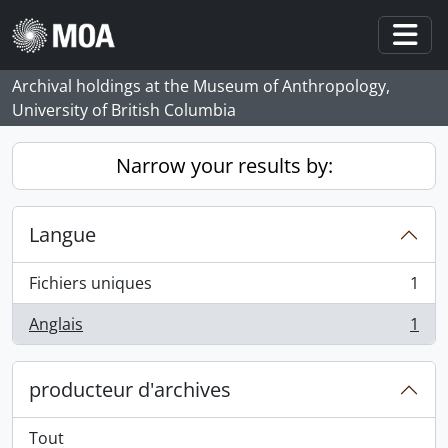
Skip to main content
Togg
Archival holdings at the Museum of Anthropology,
University of British Columbia
Narrow your results by:
Langue
Fichiers uniques
1
, 1 résultats
Anglais
1
, 1 résultats
producteur d'archives
Tout