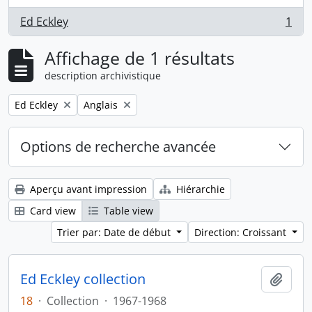
Ed Eckley
1
, 1 résultats
Affichage de 1 résultats
description archivistique
Remove filter:
Remove filter:
Ed Eckley
Anglais
Options de recherche avancée
Aperçu avant impression
Hiérarchie
Card view
Table view
Trier par: Date de début
Direction: Croissant
Ed Eckley collection
Ajout
18
·
Collection
·
1967-1968