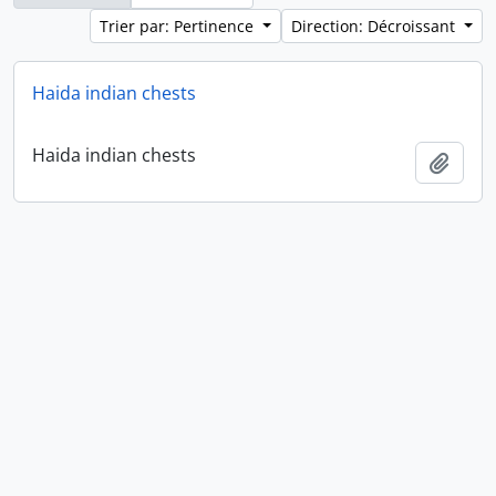
Trier par: Pertinence
Direction: Décroissant
Haida indian chests
Haida indian chests
Ajout