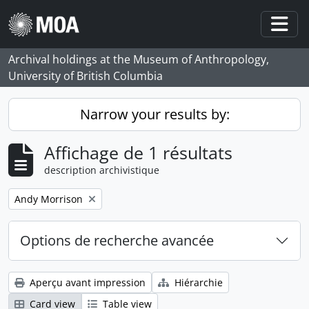
Skip to main content
Togg
Archival holdings at the Museum of Anthropology,
University of British Columbia
Narrow your results by:
Affichage de 1 résultats
description archivistique
Remove filter:
Andy Morrison
Options de recherche avancée
Aperçu avant impression
Hiérarchie
Card view
Table view