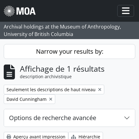
Skip to main content
Togg
Archival holdings at the Museum of Anthropology,
University of British Columbia
Narrow your results by:
Affichage de 1 résultats
description archivistique
Remove filter:
Seulement les descriptions de haut niveau
Remove filter:
David Cunningham
Options de recherche avancée
Aperçu avant impression
Hiérarchie