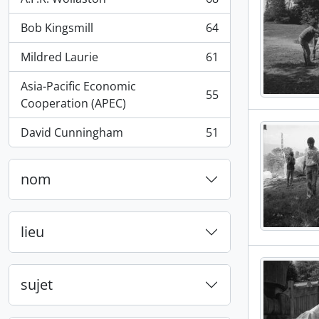
, 68 résultats
Bob Kingsmill
64
, 64 résultats
Mildred Laurie
61
, 61 résultats
Asia-Pacific Economic
55
, 55 résultats
Cooperation (APEC)
David Cunningham
51
, 51 résultats
nom
lieu
sujet