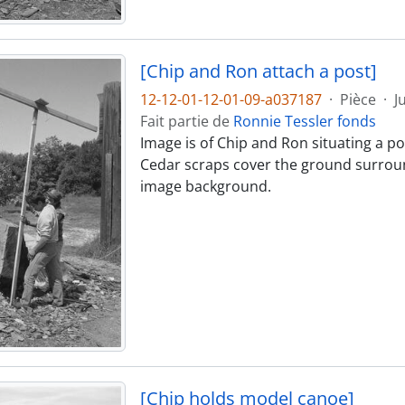
[Chip and Ron attach a post]
12-12-01-12-01-09-a037187
·
Pièce
·
J
Fait partie de
Ronnie Tessler fonds
Image is of Chip and Ron situating a pos
Cedar scraps cover the ground surround
image background.
[Chip holds model canoe]