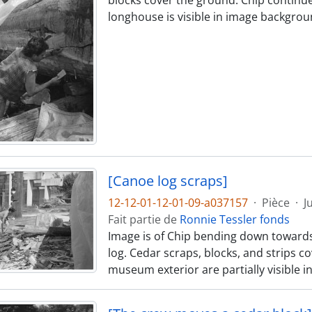
blocks cover the ground. Chip continues
longhouse is visible in image backgrou
[Canoe log scraps]
12-12-01-12-01-09-a037157
·
Pièce
·
J
Fait partie de
Ronnie Tessler fonds
Image is of Chip bending down towards
log. Cedar scraps, blocks, and strips 
museum exterior are partially visible 