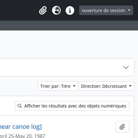
ouverture de session
Clipboard
Langue
Liens rapides
Trier par: Titre
Direction: Décroissant
Afficher les résultats avec des objets numériques
near canoe log]
Ajout
pril 25-May 20, 1987