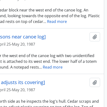
cedar block near the west end of the canoe log. An
nd, looking towards the opposite end of the log. Plastic
ad rests on top of cedar
…
Read more
rsons near canoe log]
Ajout
pril 25-May 20, 1987
r the west end of the canoe log with two unidentified
t is attached to its west end. The lower half of a totem
ground. A notepad rests
…
Read more
adjusts its covering]
Ajout
pril 25-May 20, 1987
orth side as he inspects the log's hull. Cedar scraps and