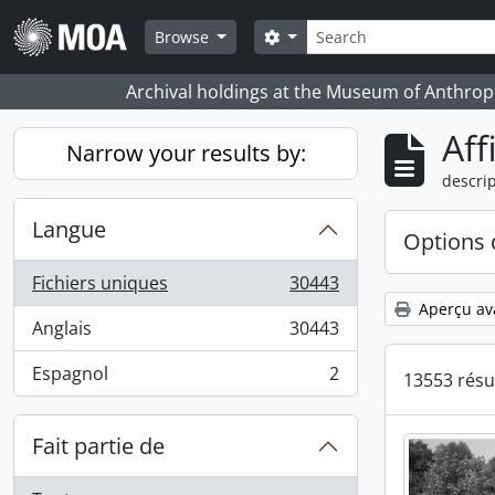
Skip to main content
Rechercher
Search options
Browse
Archival holdings at the Museum of Anthropo
Aff
Narrow your results by:
descrip
Langue
Options 
Fichiers uniques
30443
, 30443 résultats
Aperçu av
Anglais
30443
, 30443 résultats
Espagnol
2
13553 résu
, 2 résultats
Fait partie de