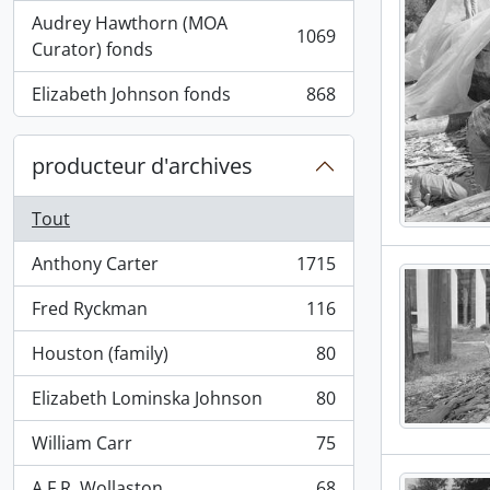
Audrey Hawthorn (MOA
1069
, 1069 résultats
Curator) fonds
Elizabeth Johnson fonds
868
, 868 résultats
producteur d'archives
Tout
Anthony Carter
1715
, 1715 résultats
Fred Ryckman
116
, 116 résultats
Houston (family)
80
, 80 résultats
Elizabeth Lominska Johnson
80
, 80 résultats
William Carr
75
, 75 résultats
A.F.R. Wollaston
68