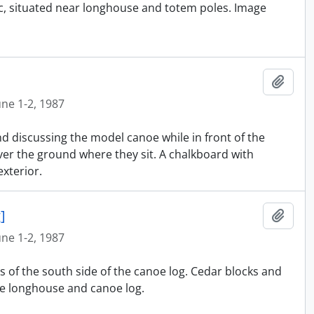
ic, situated near longhouse and totem poles. Image
Ajout
une 1-2, 1987
nd discussing the model canoe while in front of the
er the ground where they sit. A chalkboard with
xterior.
]
Ajout
une 1-2, 1987
s of the south side of the canoe log. Cedar blocks and
e longhouse and canoe log.