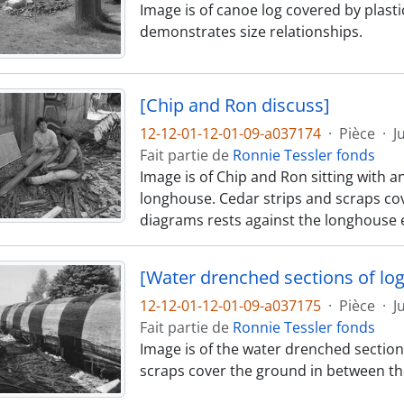
Image is of canoe log covered by plast
demonstrates size relationships.
[Chip and Ron discuss]
12-12-01-12-01-09-a037174
·
Pièce
·
J
Fait partie de
Ronnie Tessler fonds
Image is of Chip and Ron sitting with a
longhouse. Cedar strips and scraps cov
diagrams rests against the longhouse e
[Water drenched sections of log
12-12-01-12-01-09-a037175
·
Pièce
·
J
Fait partie de
Ronnie Tessler fonds
Image is of the water drenched section
scraps cover the ground in between th