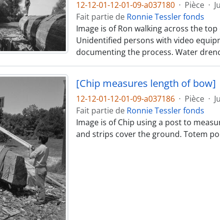
12-12-01-12-01-09-a037180
·
Pièce
·
J
Fait partie de
Ronnie Tessler fonds
Image is of Ron walking across the top o
Unidentified persons with video equip
documenting the process. Water drenc
[Chip measures length of bow]
12-12-01-12-01-09-a037186
·
Pièce
·
J
Fait partie de
Ronnie Tessler fonds
Image is of Chip using a post to measu
and strips cover the ground. Totem pol