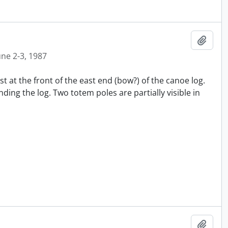
Ajout
une 2-3, 1987
t at the front of the east end (bow?) of the canoe log.
ing the log. Two totem poles are partially visible in
Ajout