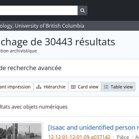
Search in browse page
logy, University of British Columbia
ichage de 30443 résultats
tion archivistique
de recherche avancée
ant impression
Hiérarchie
Card view
Table view
ltats avec objets numériques
[Isaac and unidentified person 
12-12-01-12-01-09-a037142
·
Pièce
·
A