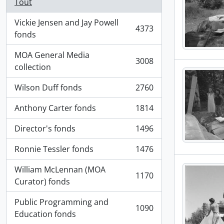
Tout
Vickie Jensen and Jay Powell
4373
, 4373 résultats
fonds
MOA General Media
3008
, 3008 résultats
collection
Wilson Duff fonds
2760
, 2760 résultats
Anthony Carter fonds
1814
, 1814 résultats
Director's fonds
1496
, 1496 résultats
Ronnie Tessler fonds
1476
, 1476 résultats
William McLennan (MOA
1170
, 1170 résultats
Curator) fonds
Public Programming and
1090
, 1090 résultats
Education fonds