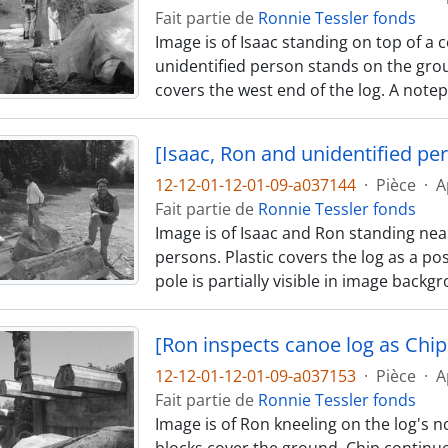
Fait partie de
Ronnie Tessler fonds
Image is of Isaac standing on top of a 
unidentified person stands on the grou
covers the west end of the log. A notep
[Isaac, Ron and unidentified pe
12-12-01-12-01-09-a037144
·
Pièce
·
A
Fait partie de
Ronnie Tessler fonds
Image is of Isaac and Ron standing nea
persons. Plastic covers the log as a pos
pole is partially visible in image back
[Ron inspects canoe log as Chip 
12-12-01-12-01-09-a037153
·
Pièce
·
A
Fait partie de
Ronnie Tessler fonds
Image is of Ron kneeling on the log's n