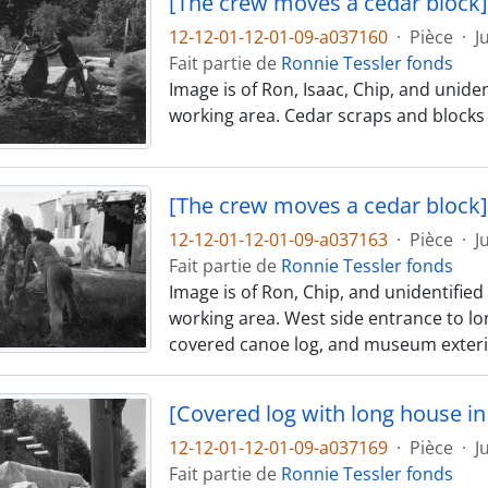
[The crew moves a cedar block]
12-12-01-12-01-09-a037160
·
Pièce
·
J
Fait partie de
Ronnie Tessler fonds
Image is of Ron, Isaac, Chip, and unid
working area. Cedar scraps and blocks
[The crew moves a cedar block]
12-12-01-12-01-09-a037163
·
Pièce
·
J
Fait partie de
Ronnie Tessler fonds
Image is of Ron, Chip, and unidentifi
working area. West side entrance to lon
covered canoe log, and museum exterior
[Covered log with long house i
12-12-01-12-01-09-a037169
·
Pièce
·
J
Fait partie de
Ronnie Tessler fonds