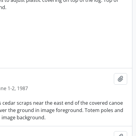
 to adjust plastic covering on top of the log. Top of
nd.
Ajout
une 1-2, 1987
 cedar scraps near the east end of the covered canoe
cover the ground in image foreground. Totem poles and
in image background.