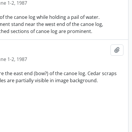
une 1-2, 1987
f the canoe log while holding a pail of water.
ment stand near the west end of the canoe log,
hed sections of canoe log are prominent.
Ajout
une 1-2, 1987
re the east end (bow?) of the canoe log. Cedar scraps
es are partially visible in image background.