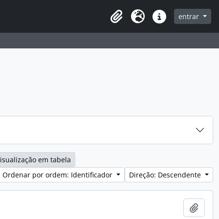
entrar
Clipboard
Idioma
Ligações rápidas
isualização em tabela
Ordenar por ordem: Identificador
Direção: Descendente
Adici