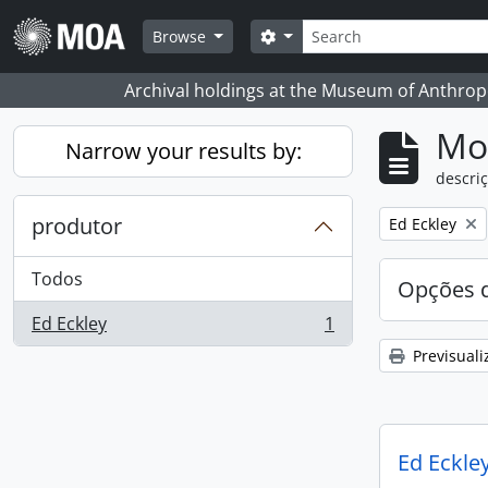
Skip to main content
Pesquisar
Search options
Browse
Archival holdings at the Museum of Anthropo
Mos
Narrow your results by:
descriç
produtor
Remove filter:
Ed Eckley
Todos
Opções d
Ed Eckley
1
, 1 resultados
Previsuali
Ed Eckley