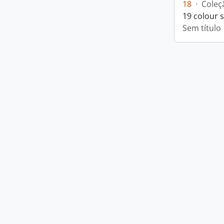
18
·
Coleç
19 colour 
Sem título