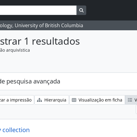
Search in browse page
logy, University of British Columbia
trar 1 resultados
ão arquivística
e pesquisa avançada
zar a impressão
Hierarquia
Visualização em ficha
V
 collection