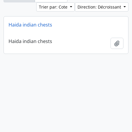
Trier par: Cote
Direction: Décroissant
Haida indian chests
Haida indian chests
Ajout