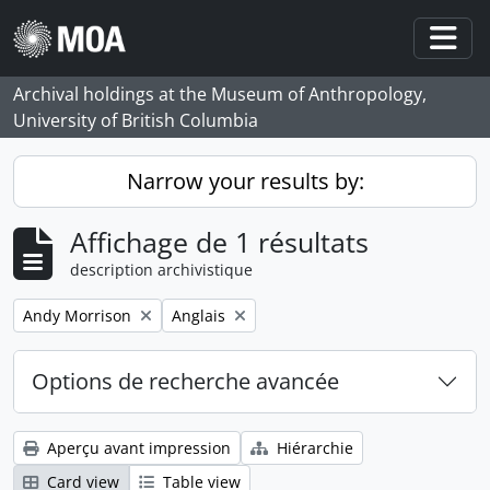
Skip to main content
Togg
Archival holdings at the Museum of Anthropology,
University of British Columbia
Narrow your results by:
Affichage de 1 résultats
description archivistique
Remove filter:
Remove filter:
Andy Morrison
Anglais
Options de recherche avancée
Aperçu avant impression
Hiérarchie
Card view
Table view