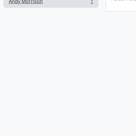
Andy Morrison
1
, 1 résultats