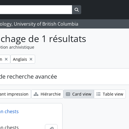
Search in browse page
logy, University of British Columbia
ichage de 1 résultats
tion archivistique
Remove filter:
on
Anglais
de recherche avancée
ant impression
Hiérarchie
Card view
Table view
an chests
an chests