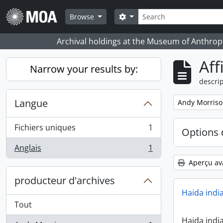
Skip to main content
Rechercher
Search options
Browse
Archival holdings at the Museum of Anthropo
Aff
Narrow your results by:
descrip
Langue
Remove filter:
Andy Morris
Fichiers uniques
1
Options 
, 1 résultats
Anglais
1
, 1 résultats
Aperçu av
producteur d'archives
Haida indi
Tout
Haida indi