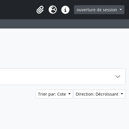
ouverture de session
Clipboard
Langue
Liens rapides
Trier par: Cote
Direction: Décroissant