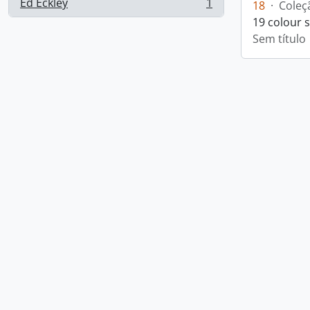
Ed Eckley
1
18
·
Coleç
, 1 resultados
19 colour 
Sem título