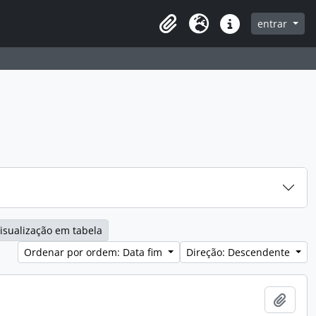
entrar
Clipboard
Idioma
Ligações rápidas
isualização em tabela
Ordenar por ordem: Data fim
Direção: Descendente
Adici