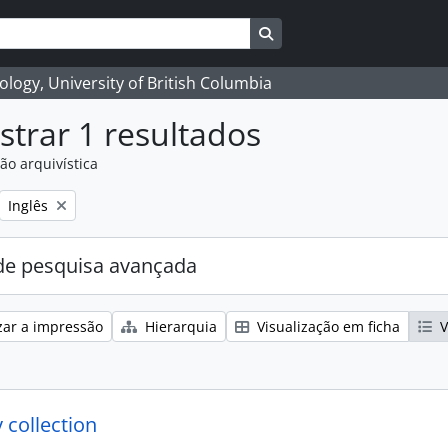
Search in browse page
logy, University of British Columbia
trar 1 resultados
ão arquivística
Remove filter:
Inglês
e pesquisa avançada
zar a impressão
Hierarquia
Visualização em ficha
V
 collection