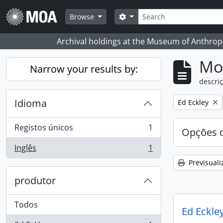
Skip to main content
Pesquisar
Search options
Browse
Archival holdings at the Museum of Anthropo
Mos
Narrow your results by:
descriç
Idioma
Remove filter:
Ed Eckley
Registos únicos
1
Opções d
, 1 resultados
Inglês
1
, 1 resultados
Previsuali
produtor
Todos
Ed Eckley