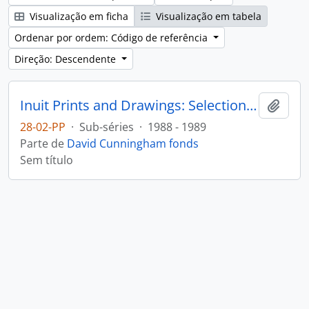
Visualização em ficha
Visualização em tabela
Ordenar por ordem: Código de referência
Direção: Descendente
Inuit Prints and Drawings: Selections from the Permanent Collection
Adici
28-02-PP
·
Sub-séries
·
1988 - 1989
Parte de
David Cunningham fonds
Sem título