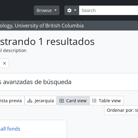
Búsqueda
Search options
Browse
logy, University of British Columbia
strando 1 resultados
l description
l
s avanzadas de búsqueda
ista previa
Jerarquía
Card view
Table view
Ordenar por: I
all fonds