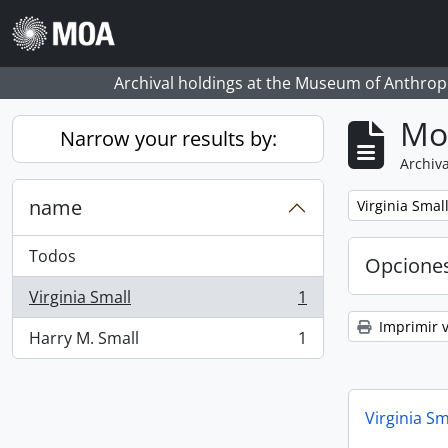
Skip to main content
Archival holdings at the Museum of Anthropo
Mo
Narrow your results by:
Archiva
name
Remove filter:
Virginia Smal
Todos
Opcione
Virginia Small
1
, 1 resultados
Imprimir v
Harry M. Small
1
, 1 resultados
Virginia Sm