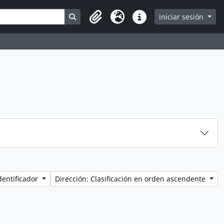
Search in browse page
iniciar sesión
Clipboard
Idioma
Enlaces rápidos
dentificador
Dirección: Clasificación en orden ascendente