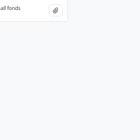
all fonds
Añadir al portapapeles